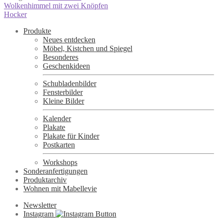
Beitragsnavigation
Vorheriger
Wolkenhimmel mit zwei Knöpfen
Beitrag:
Nächster
Hocker
Beitrag:
Produkte
Neues entdecken
Möbel, Kistchen und Spiegel
Besonderes
Geschenkideen
Schubladenbilder
Fensterbilder
Kleine Bilder
Kalender
Plakate
Plakate für Kinder
Postkarten
Workshops
Sonderanfertigungen
Produktarchiv
Wohnen mit Mabellevie
Newsletter
Instagram