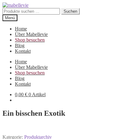
Zur
Zum
Navigation
Inhalt
Suchen
Suchen
springen
springen
nach:
Menü
Home
Über Mabellevie
Shop besuchen
Blog
Kontakt
Home
Über Mabellevie
Shop besuchen
Blog
Kontakt
0,00
€
0 Artikel
Ein bisschen Exotik
Kategorie:
Produktarchiv