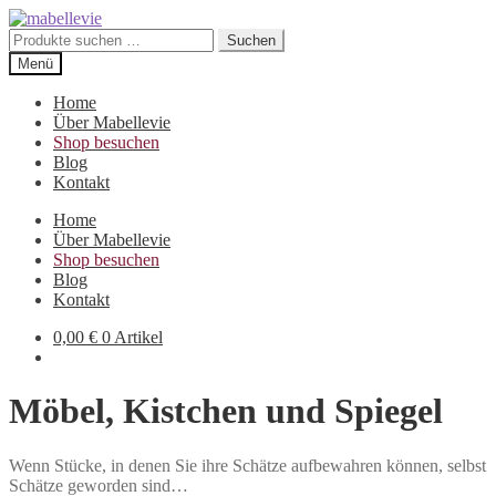
Zur
Zum
Navigation
Inhalt
Suchen
Suchen
springen
springen
nach:
Menü
Home
Über Mabellevie
Shop besuchen
Blog
Kontakt
Home
Über Mabellevie
Shop besuchen
Blog
Kontakt
0,00
€
0 Artikel
Möbel, Kistchen und Spiegel
Wenn Stücke, in denen Sie ihre Schätze aufbewahren können, selbst
Schätze geworden sind…