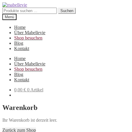
Zur
Zum
Navigation
Inhalt
Suchen
Suchen
springen
springen
nach:
Menü
Home
Über Mabellevie
Shop besuchen
Blog
Kontakt
Home
Über Mabellevie
Shop besuchen
Blog
Kontakt
0,00
€
0 Artikel
Warenkorb
Ihr Warenkorb ist derzeit leer.
Zurück zum Shop