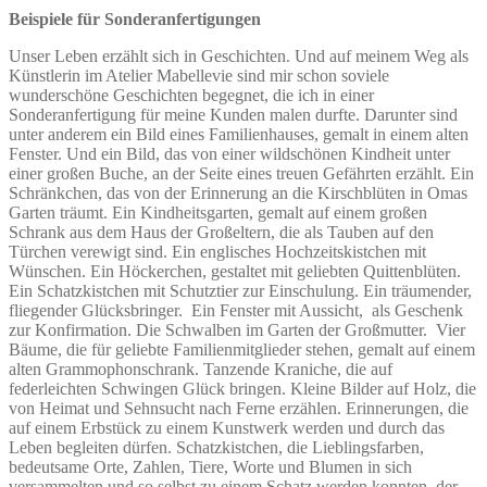
Beispiele für Sonderanfertigungen
Unser Leben erzählt sich in Geschichten. Und auf meinem Weg als
Künstlerin im Atelier Mabellevie sind mir schon soviele
wunderschöne Geschichten begegnet, die ich in einer
Sonderanfertigung für meine Kunden malen durfte. Darunter sind
unter anderem ein Bild eines Familienhauses, gemalt in einem alten
Fenster. Und ein Bild, das von einer wildschönen Kindheit unter
einer großen Buche, an der Seite eines treuen Gefährten erzählt. Ein
Schränkchen, das von der Erinnerung an die Kirschblüten in Omas
Garten träumt. Ein Kindheitsgarten, gemalt auf einem großen
Schrank aus dem Haus der Großeltern, die als Tauben auf den
Türchen verewigt sind. Ein englisches Hochzeitskistchen mit
Wünschen. Ein Höckerchen, gestaltet mit geliebten Quittenblüten.
Ein Schatzkistchen mit Schutztier zur Einschulung. Ein träumender,
fliegender Glücksbringer. Ein Fenster mit Aussicht, als Geschenk
zur Konfirmation. Die Schwalben im Garten der Großmutter. Vier
Bäume, die für geliebte Familienmitglieder stehen, gemalt auf einem
alten Grammophonschrank. Tanzende Kraniche, die auf
federleichten Schwingen Glück bringen. Kleine Bilder auf Holz, die
von Heimat und Sehnsucht nach Ferne erzählen. Erinnerungen, die
auf einem Erbstück zu einem Kunstwerk werden und durch das
Leben begleiten dürfen. Schatzkistchen, die Lieblingsfarben,
bedeutsame Orte, Zahlen, Tiere, Worte und Blumen in sich
versammelten und so selbst zu einem Schatz werden konnten, der