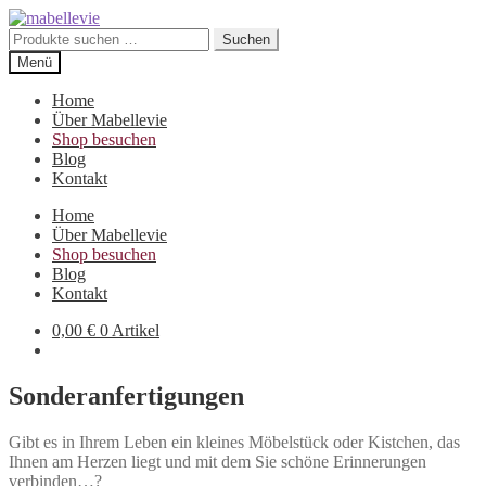
Zur
Zum
Navigation
Inhalt
Suchen
Suchen
springen
springen
nach:
Menü
Home
Über Mabellevie
Shop besuchen
Blog
Kontakt
Home
Über Mabellevie
Shop besuchen
Blog
Kontakt
0,00
€
0 Artikel
Sonderanfertigungen
Gibt es in Ihrem Leben ein kleines Möbelstück oder Kistchen, das
Ihnen am Herzen liegt und mit dem Sie schöne Erinnerungen
verbinden…?