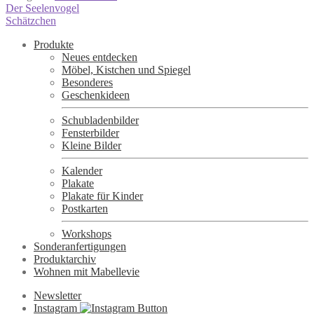
Beitragsnavigation
Vorheriger
Der Seelenvogel
Beitrag:
Nächster
Schätzchen
Beitrag:
Produkte
Neues entdecken
Möbel, Kistchen und Spiegel
Besonderes
Geschenkideen
Schubladenbilder
Fensterbilder
Kleine Bilder
Kalender
Plakate
Plakate für Kinder
Postkarten
Workshops
Sonderanfertigungen
Produktarchiv
Wohnen mit Mabellevie
Newsletter
Instagram