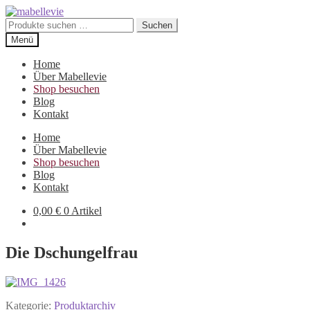
Zur
Zum
Navigation
Inhalt
Suchen
Suchen
springen
springen
nach:
Menü
Home
Über Mabellevie
Shop besuchen
Blog
Kontakt
Home
Über Mabellevie
Shop besuchen
Blog
Kontakt
0,00
€
0 Artikel
Die Dschungelfrau
Kategorie:
Produktarchiv