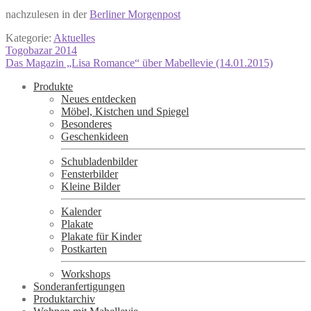
nachzulesen in der
Berliner Morgenpost
Kategorie:
Aktuelles
Beitragsnavigation
Vorheriger
Togobazar 2014
Beitrag:
Nächster
Das Magazin „Lisa Romance“ über Mabellevie (14.01.2015)
Beitrag:
Produkte
Neues entdecken
Möbel, Kistchen und Spiegel
Besonderes
Geschenkideen
Schubladenbilder
Fensterbilder
Kleine Bilder
Kalender
Plakate
Plakate für Kinder
Postkarten
Workshops
Sonderanfertigungen
Produktarchiv