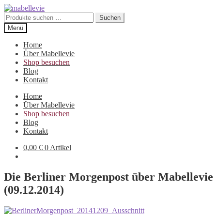
Zur
Zum
Navigation
Inhalt
Suchen
Suchen
springen
springen
nach:
Menü
Home
Über Mabellevie
Shop besuchen
Blog
Kontakt
Home
Über Mabellevie
Shop besuchen
Blog
Kontakt
0,00
€
0 Artikel
Die Berliner Morgenpost über Mabellevie
(09.12.2014)