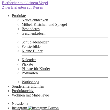
Beitragsnavigation
Vorheriger
Eierbecher mit kleinem Vogel
Beitrag:
Nächster
Zwei Elefanten auf Reisen
Beitrag:
Produkte
Neues entdecken
Möbel, Kistchen und Spiegel
Besonderes
Geschenkideen
Schubladenbilder
Fensterbilder
Kleine Bilder
Kalender
Plakate
Plakate für Kinder
Postkarten
Workshops
Sonderanfertigungen
Produktarchiv
Wohnen mit Mabellevie
Newsletter
Instagram