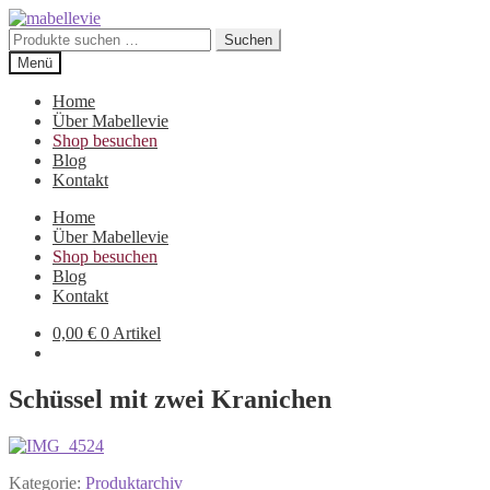
Zur
Zum
Navigation
Inhalt
Suchen
Suchen
springen
springen
nach:
Menü
Home
Über Mabellevie
Shop besuchen
Blog
Kontakt
Home
Über Mabellevie
Shop besuchen
Blog
Kontakt
0,00
€
0 Artikel
Schüssel mit zwei Kranichen
Kategorie:
Produktarchiv