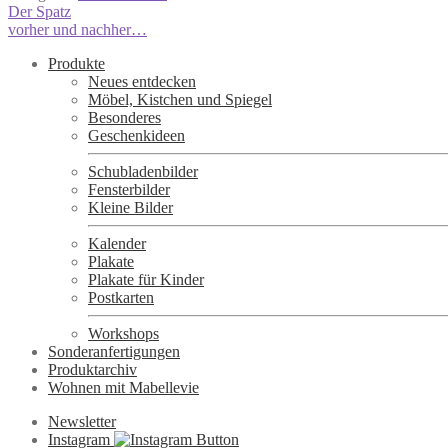
Beitragsnavigation
Vorheriger
Der Spatz
Beitrag:
Nächster
vorher und nachher…
Beitrag:
Produkte
Neues entdecken
Möbel, Kistchen und Spiegel
Besonderes
Geschenkideen
Schubladenbilder
Fensterbilder
Kleine Bilder
Kalender
Plakate
Plakate für Kinder
Postkarten
Workshops
Sonderanfertigungen
Produktarchiv
Wohnen mit Mabellevie
Newsletter
Instagram