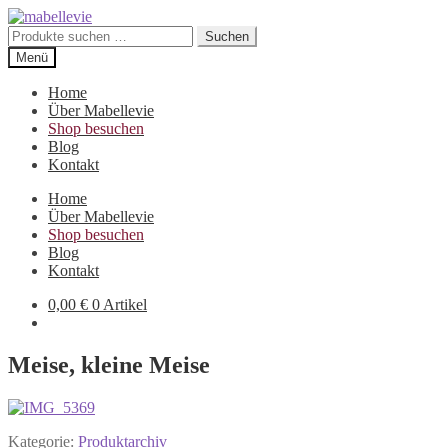
Zur
Zum
Navigation
Inhalt
Suchen
Suchen
springen
springen
nach:
Menü
Home
Über Mabellevie
Shop besuchen
Blog
Kontakt
Home
Über Mabellevie
Shop besuchen
Blog
Kontakt
0,00
€
0 Artikel
Meise, kleine Meise
Kategorie:
Produktarchiv