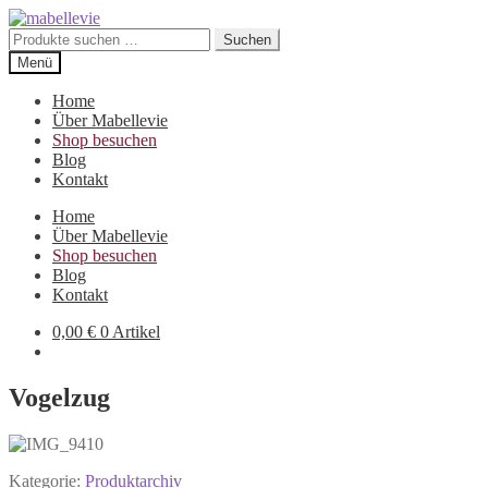
Zur
Zum
Navigation
Inhalt
Suchen
Suchen
springen
springen
nach:
Menü
Home
Über Mabellevie
Shop besuchen
Blog
Kontakt
Home
Über Mabellevie
Shop besuchen
Blog
Kontakt
0,00
€
0 Artikel
Vogelzug
Kategorie:
Produktarchiv