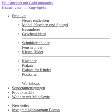
Beitragsnavigation
Vorheriger
Frühstücksei mit Gold umrandet
Beitrag:
Nächster
Blumenvase mit Zugvögeln
Beitrag:
Produkte
Neues entdecken
Möbel, Kistchen und Spiegel
Besonderes
Geschenkideen
Schubladenbilder
Fensterbilder
Kleine Bilder
Kalender
Plakate
Plakate für Kinder
Postkarten
Workshops
Sonderanfertigungen
Produktarchiv
Wohnen mit Mabellevie
Newsletter
Instagram