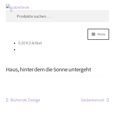
Zur
Zum
Suchen
Navigation
Inhalt
Suchen
springen
springen
nach:
Menü
0,00
€
0 Artikel
Home
Über Mabellevie
Haus, hinter dem die Sonne untergeht
Shop besuchen
Blog
Beitragsnavigation
Vorheriger
Nächster
Blühende Zweige
Gedankenvoll
Kontakt
Beitrag:
Beitrag: