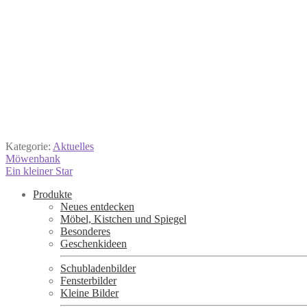
Kategorie:
Aktuelles
Beitragsnavigation
Vorheriger
Möwenbank
Beitrag:
Nächster
Ein kleiner Star
Beitrag:
Produkte
Neues entdecken
Möbel, Kistchen und Spiegel
Besonderes
Geschenkideen
Schubladenbilder
Fensterbilder
Kleine Bilder