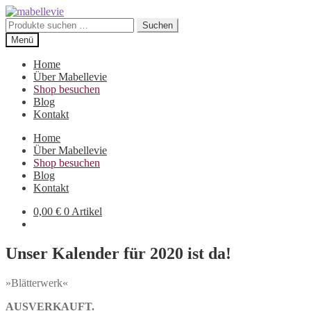
Zur
Zum
Navigation
Inhalt
Suchen
Suchen
springen
springen
nach:
Menü
Home
Über Mabellevie
Shop besuchen
Blog
Kontakt
Home
Über Mabellevie
Shop besuchen
Blog
Kontakt
0,00
€
0 Artikel
Unser Kalender für 2020 ist da!
»Blätterwerk«
AUSVERKAUFT.