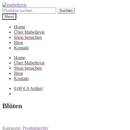
Zur
Zum
Navigation
Inhalt
Suchen
Suchen
springen
springen
nach:
Menü
Home
Über Mabellevie
Shop besuchen
Blog
Kontakt
Home
Über Mabellevie
Shop besuchen
Blog
Kontakt
0,00
€
0 Artikel
Blüten
Kategorie:
Produktarchiv