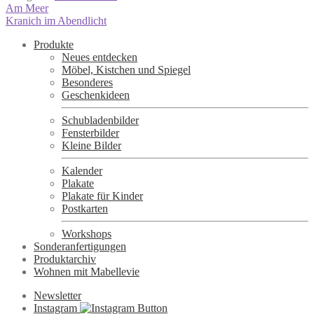
Beitragsnavigation
Vorheriger
Am Meer
Beitrag:
Nächster
Kranich im Abendlicht
Beitrag:
Produkte
Neues entdecken
Möbel, Kistchen und Spiegel
Besonderes
Geschenkideen
Schubladenbilder
Fensterbilder
Kleine Bilder
Kalender
Plakate
Plakate für Kinder
Postkarten
Workshops
Sonderanfertigungen
Produktarchiv
Wohnen mit Mabellevie
Newsletter
Instagram