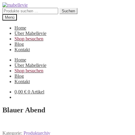
Zur
Zum
Navigation
Inhalt
Suchen
Suchen
springen
springen
nach:
Menü
Home
Über Mabellevie
Shop besuchen
Blog
Kontakt
Home
Über Mabellevie
Shop besuchen
Blog
Kontakt
0,00
€
0 Artikel
Blauer Abend
Kategorie:
Produktarchiv