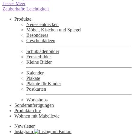
Beitragsnavigation
Vorheriger
Leises Meer
Beitrag:
Nächster
Zauberhafte Leichtigkeit
Beitrag:
Produkte
Neues entdecken
Möbel, Kistchen und Spiegel
Besonderes
Geschenkideen
Schubladenbilder
Fensterbilder
Kleine Bilder
Kalender
Plakate
Plakate für Kinder
Postkarten
Workshops
Sonderanfertigungen
Produktarchiv
Wohnen mit Mabellevie
Newsletter
Instagram