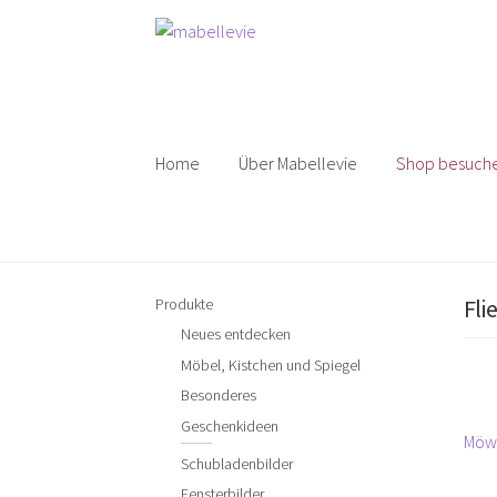
Zur
Zum
Navigation
Inhalt
springen
springen
Home
Über Mabellevie
Shop besuch
Fli
Produkte
Neues entdecken
Möbel, Kistchen und Spiegel
Besonderes
Geschenkideen
Bei
Vorh
Möw
Schubladenbilder
Beitr
Fensterbilder