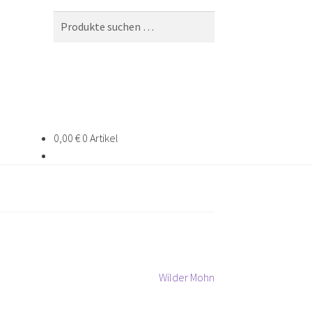
Suchen
Suchen
nach:
0,00
€
0 Artikel
Nächster
Wilder Mohn
Beitrag: