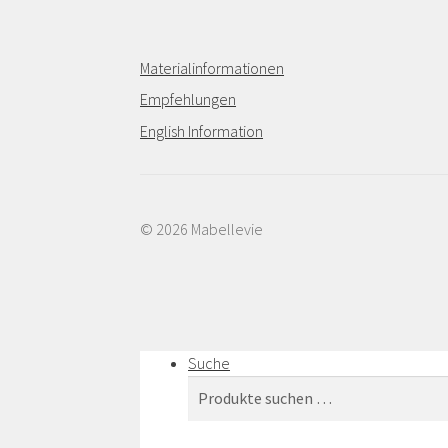
Materialinformationen
Empfehlungen
English Information
© 2026 Mabellevie
Suche
Suchen
Suchen
nach: