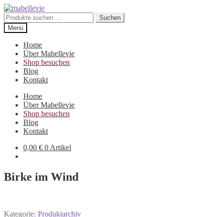
Zur
Zum
Navigation
Inhalt
Suchen
Suchen
springen
springen
nach:
Menü
Home
Über Mabellevie
Shop besuchen
Blog
Kontakt
Home
Über Mabellevie
Shop besuchen
Blog
Kontakt
0,00
€
0 Artikel
Birke im Wind
Kategorie:
Produktarchiv