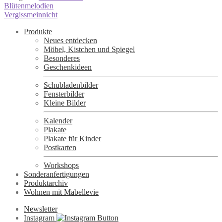
Beitragsnavigation
Vorheriger
Blütenmelodien
Beitrag:
Nächster
Vergissmeinnicht
Beitrag:
Produkte
Neues entdecken
Möbel, Kistchen und Spiegel
Besonderes
Geschenkideen
Schubladenbilder
Fensterbilder
Kleine Bilder
Kalender
Plakate
Plakate für Kinder
Postkarten
Workshops
Sonderanfertigungen
Produktarchiv
Wohnen mit Mabellevie
Newsletter
Instagram