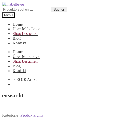
Zur
Zum
Navigation
Inhalt
Suchen
Suchen
springen
springen
nach:
Menü
Home
Über Mabellevie
Shop besuchen
Blog
Kontakt
Home
Über Mabellevie
Shop besuchen
Blog
Kontakt
0,00
€
0 Artikel
erwacht
Kategorie:
Produktarchiv