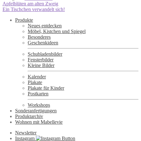
Beitragsnavigation
Vorheriger
Apfelblüten am alten Zweig
Beitrag:
Nächster
Ein Tischchen verwandelt sich!
Beitrag:
Produkte
Neues entdecken
Möbel, Kistchen und Spiegel
Besonderes
Geschenkideen
Schubladenbilder
Fensterbilder
Kleine Bilder
Kalender
Plakate
Plakate für Kinder
Postkarten
Workshops
Sonderanfertigungen
Produktarchiv
Wohnen mit Mabellevie
Newsletter
Instagram