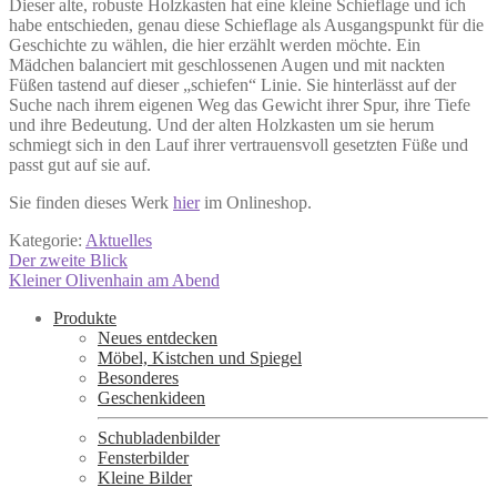
Dieser alte, robuste Holzkasten hat eine kleine Schieflage und ich
habe entschieden, genau diese Schieflage als Ausgangspunkt für die
Geschichte zu wählen, die hier erzählt werden möchte. Ein
Mädchen balanciert mit geschlossenen Augen und mit nackten
Füßen tastend auf dieser „schiefen“ Linie. Sie hinterlässt auf der
Suche nach ihrem eigenen Weg das Gewicht ihrer Spur, ihre Tiefe
und ihre Bedeutung. Und der alten Holzkasten um sie herum
schmiegt sich in den Lauf ihrer vertrauensvoll gesetzten Füße und
passt gut auf sie auf.
Sie finden dieses Werk
hier
im Onlineshop.
Kategorie:
Aktuelles
Beitragsnavigation
Vorheriger
Der zweite Blick
Beitrag:
Nächster
Kleiner Olivenhain am Abend
Beitrag:
Produkte
Neues entdecken
Möbel, Kistchen und Spiegel
Besonderes
Geschenkideen
Schubladenbilder
Fensterbilder
Kleine Bilder