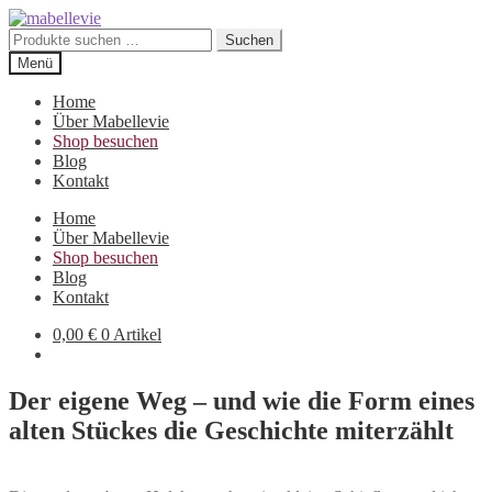
Zur
Zum
Navigation
Inhalt
Suchen
Suchen
springen
springen
nach:
Menü
Home
Über Mabellevie
Shop besuchen
Blog
Kontakt
Home
Über Mabellevie
Shop besuchen
Blog
Kontakt
0,00
€
0 Artikel
Der eigene Weg – und wie die Form eines
alten Stückes die Geschichte miterzählt