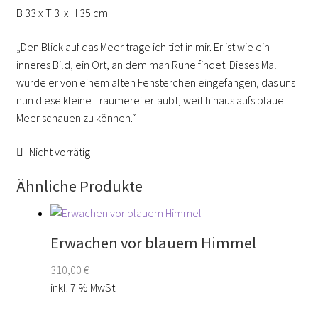
B 33 x T 3 x H 35 cm
„Den Blick auf das Meer trage ich tief in mir. Er ist wie ein
inneres Bild, ein Ort, an dem man Ruhe findet. Dieses Mal
wurde er von einem alten Fensterchen eingefangen, das uns
nun diese kleine Träumerei erlaubt, weit hinaus aufs blaue
Meer schauen zu können.“
Nicht vorrätig
Ähnliche Produkte
Erwachen vor blauem Himmel
310,00
€
inkl. 7 % MwSt.