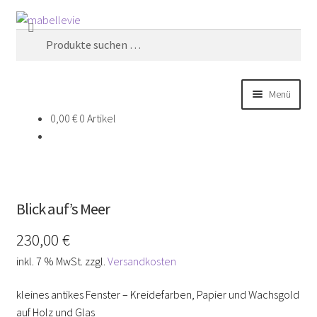
Zur
Zum
Suchen
Navigation
Inhalt
Suchen
springen
springen
nach:
Menü
0,00
€
0 Artikel
Home
Über Mabellevie
Shop besuchen
Blick auf’s Meer
230,00
€
Blog
inkl. 7 % MwSt.
zzgl.
Versandkosten
Kontakt
kleines antikes Fenster – Kreidefarben, Papier und Wachsgold
auf Holz und Glas