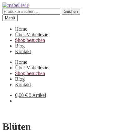
Zur
Zum
Navigation
Inhalt
Suchen
Suchen
springen
springen
nach:
Menü
Home
Über Mabellevie
Shop besuchen
Blog
Kontakt
Home
Über Mabellevie
Shop besuchen
Blog
Kontakt
0,00
€
0 Artikel
Blüten