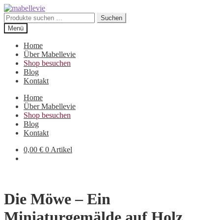
Zur
Zum
Navigation
Inhalt
Suchen
Suchen
springen
springen
nach:
Menü
Home
Über Mabellevie
Shop besuchen
Blog
Kontakt
Home
Über Mabellevie
Shop besuchen
Blog
Kontakt
0,00
€
0 Artikel
Die Möwe – Ein
Miniaturgemälde auf Holz