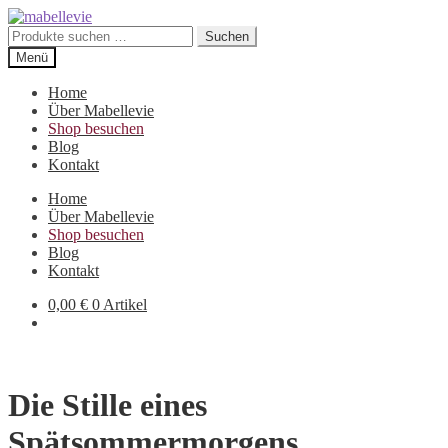
Zur
Zum
Navigation
Inhalt
Suchen
Suchen
springen
springen
nach:
Menü
Home
Über Mabellevie
Shop besuchen
Blog
Kontakt
Home
Über Mabellevie
Shop besuchen
Blog
Kontakt
0,00
€
0 Artikel
Die Stille eines
Spätsommermorgens