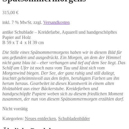
315,00
€
inkl. 7 % MwSt.
zzgl.
Versandkosten
antike Schublade – Kreidefarbe, Aquarell und handgeschöpftes
Papier auf Holz
B 59 x T 4 x H 39 cm
Die Stille eines Spätsommermorgens haben wir in diesem Bild für
uns gefunden und ausgedrückt. Ein Morgen, an dem der Himmel
nicht ganz blau ist – eher verhangen und tief auf dem See liegt. Das
Schilf am Ufer ist noch nass vom Tau und lässt sich vom
Morgenwind biegen. Der See, der ganz ruhig und still daliegt,
leuchtet geheimnisvoll aus den tiefen, beruhigten Farben um ihn
herum heraus. Gearbeitet ist dieses Kunstwerk in einem alten
Holztablett aus einer Bäckerstube. Kreidefarben und
handgeschöpfte Papiere weben sich zu diesem friedlichen Moment
zusammen, der nun von diesem Spätsommermorgen erzählen darf.
Nicht vorrätig
Kategorien:
Neues entdecken
,
Schubladenbilder