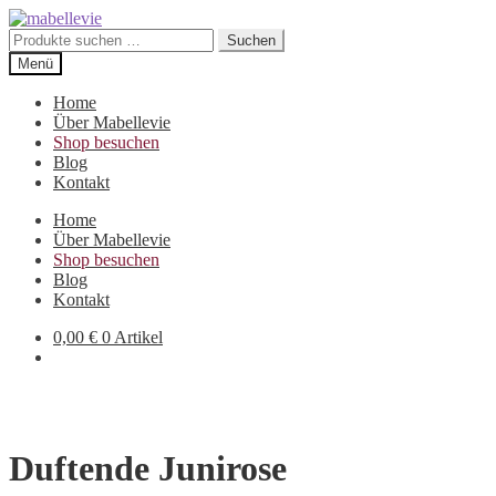
Zur
Zum
Navigation
Inhalt
Suchen
Suchen
springen
springen
nach:
Menü
Home
Über Mabellevie
Shop besuchen
Blog
Kontakt
Home
Über Mabellevie
Shop besuchen
Blog
Kontakt
0,00
€
0 Artikel
Duftende Junirose