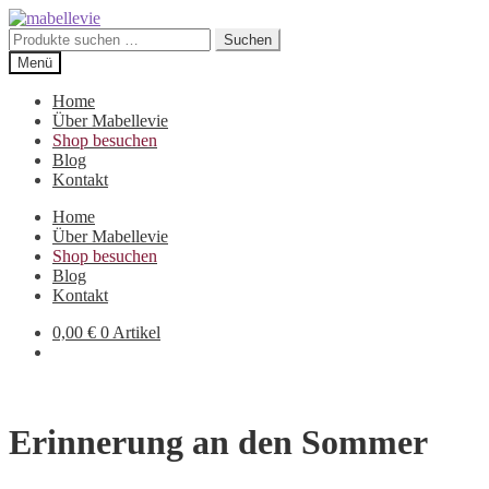
Zur
Zum
Navigation
Inhalt
Suchen
Suchen
springen
springen
nach:
Menü
Home
Über Mabellevie
Shop besuchen
Blog
Kontakt
Home
Über Mabellevie
Shop besuchen
Blog
Kontakt
0,00
€
0 Artikel
Erinnerung an den Sommer