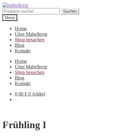
Zur
Zum
Navigation
Inhalt
Suchen
Suchen
springen
springen
nach:
Menü
Home
Über Mabellevie
Shop besuchen
Blog
Kontakt
Home
Über Mabellevie
Shop besuchen
Blog
Kontakt
0,00
€
0 Artikel
Frühling I