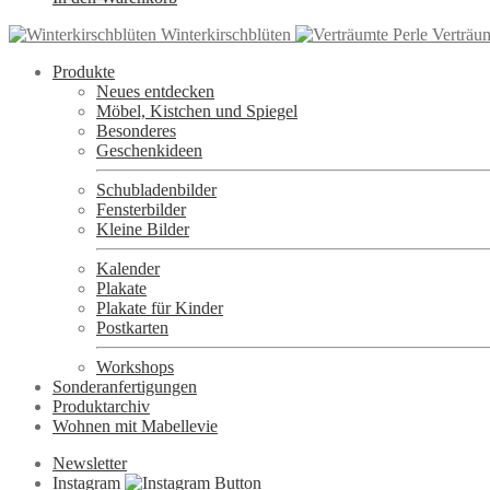
Winterkirschblüten
Verträum
Produkte
Neues entdecken
Möbel, Kistchen und Spiegel
Besonderes
Geschenkideen
Schubladenbilder
Fensterbilder
Kleine Bilder
Kalender
Plakate
Plakate für Kinder
Postkarten
Workshops
Sonderanfertigungen
Produktarchiv
Wohnen mit Mabellevie
Newsletter
Instagram