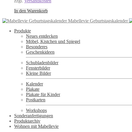
zzgl.
Versandkosten
In den Warenkorb
Mabellevie Geburtstagskalender
Produkte
Neues entdecken
Möbel, Kistchen und Spiegel
Besonderes
Geschenkideen
Schubladenbilder
Fensterbilder
Kleine Bilder
Kalender
Plakate
Plakate für Kinder
Postkarten
Workshops
Sonderanfertigungen
Produktarchiv
Wohnen mit Mabellevie