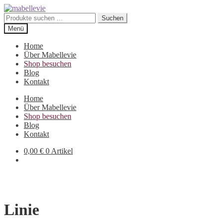
Zur
Zum
Navigation
Inhalt
Suchen
Suchen
springen
springen
nach:
Menü
Home
Über Mabellevie
Shop besuchen
Blog
Kontakt
Home
Über Mabellevie
Shop besuchen
Blog
Kontakt
0,00
€
0 Artikel
Linie