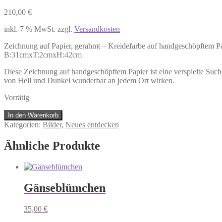
210,00
€
inkl. 7 % MwSt.
zzgl.
Versandkosten
Zeichnung auf Papier, gerahmt – Kreidefarbe auf handgeschöpftem P
B:31cmxT:2cmxH:42cm
Diese Zeichnung auf handgeschöpftem Papier ist eine verspielte Such
von Hell und Dunkel wunderbar an jedem Ort wirken.
Vorrätig
Linie
In den Warenkorb
Menge
Kategorien:
Bilder
,
Neues entdecken
Ähnliche Produkte
Gänseblümchen
35,00
€