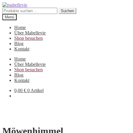
Zur
Zum
Navigation
Inhalt
Suchen
Suchen
springen
springen
nach:
Menü
Home
Über Mabellevie
Shop besuchen
Blog
Kontakt
Home
Über Mabellevie
Shop besuchen
Blog
Kontakt
0,00
€
0 Artikel
Möwenhimmel