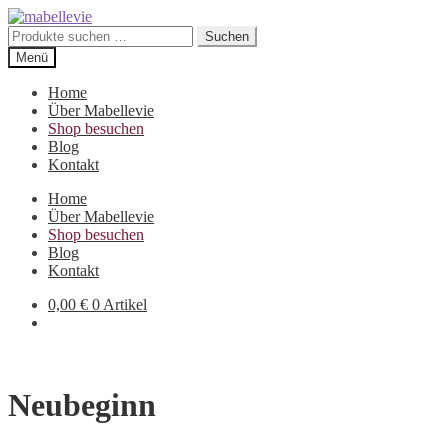
Zur
Zum
Navigation
Inhalt
Suchen
Suchen
springen
springen
nach:
Menü
Home
Über Mabellevie
Shop besuchen
Blog
Kontakt
Home
Über Mabellevie
Shop besuchen
Blog
Kontakt
0,00
€
0 Artikel
Neubeginn