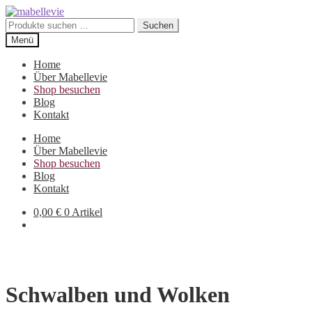
Zur
Zum
Navigation
Inhalt
Suchen
Suchen
springen
springen
nach:
Menü
Home
Über Mabellevie
Shop besuchen
Blog
Kontakt
Home
Über Mabellevie
Shop besuchen
Blog
Kontakt
0,00
€
0 Artikel
Schwalben und Wolken