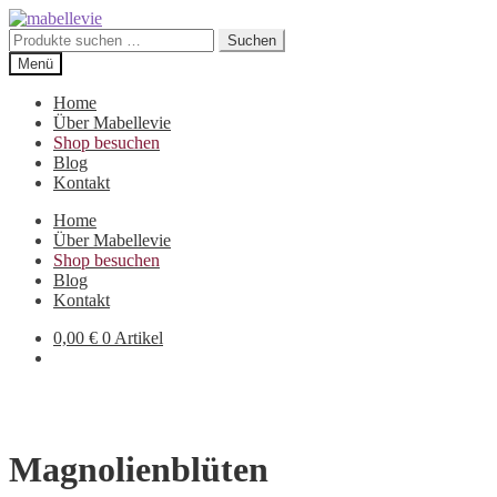
Zur
Zum
Navigation
Inhalt
Suchen
Suchen
springen
springen
nach:
Menü
Home
Über Mabellevie
Shop besuchen
Blog
Kontakt
Home
Über Mabellevie
Shop besuchen
Blog
Kontakt
0,00
€
0 Artikel
Magnolienblüten