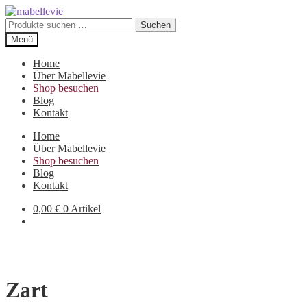
Zur
Zum
Navigation
Inhalt
Suchen
Suchen
springen
springen
nach:
Menü
Home
Über Mabellevie
Shop besuchen
Blog
Kontakt
Home
Über Mabellevie
Shop besuchen
Blog
Kontakt
0,00
€
0 Artikel
Zart