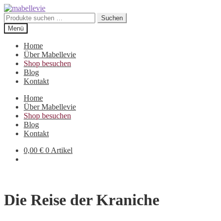
Zur
Zum
Navigation
Inhalt
Suchen
Suchen
springen
springen
nach:
Menü
Home
Über Mabellevie
Shop besuchen
Blog
Kontakt
Home
Über Mabellevie
Shop besuchen
Blog
Kontakt
0,00
€
0 Artikel
Die Reise der Kraniche