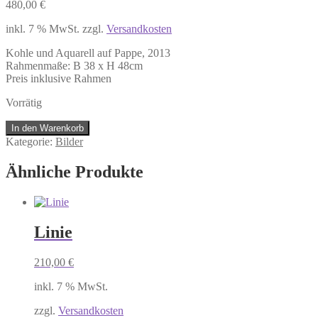
480,00
€
inkl. 7 % MwSt.
zzgl.
Versandkosten
Kohle und Aquarell auf Pappe, 2013
Rahmenmaße: B 38 x H 48cm
Preis inklusive Rahmen
Vorrätig
Porträt
In den Warenkorb
im
Kategorie:
Bilder
Juni
Menge
Ähnliche Produkte
Linie
210,00
€
inkl. 7 % MwSt.
zzgl.
Versandkosten