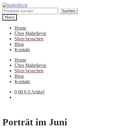
Zur
Zum
Navigation
Inhalt
Suchen
Suchen
springen
springen
nach:
Menü
Home
Über Mabellevie
Shop besuchen
Blog
Kontakt
Home
Über Mabellevie
Shop besuchen
Blog
Kontakt
0,00
€
0 Artikel
Porträt im Juni